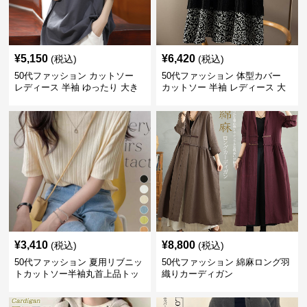
¥
5,150
¥
6,420
(税込)
(税込)
50代ファッション カットソー
50代ファッション 体型カバー
レディース 半袖 ゆったり 大き
カットソー 半袖 レディース 大
いサイズ 吸汗速乾 通気性
人上品 着回し抜群
¥
3,410
¥
8,800
(税込)
(税込)
50代ファッション 夏用リブニッ
50代ファッション 綿麻ロング羽
トカットソー半袖丸首上品トッ
織りカーディガン
プス