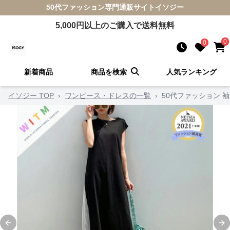
50代ファッション
専門通販サイト
イソジー
5,000
円以上のご購入で送料無料
0
0
新着商品
商品を検索
人気ランキング
イソジー TOP
›
ワンピース・ドレスの一覧
›
50代ファッション 
Previous slide
Ne