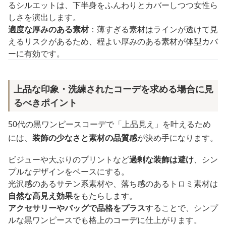
るシルエットは、下半身をふんわりとカバーしつつ女性ら
しさを演出します。
適度な厚みのある素材
：薄すぎる素材はラインが透けて見
えるリスクがあるため、程よい厚みのある素材が体型カバ
ーに有効です。
上品な印象・洗練されたコーデを求める場合に見
るべきポイント
50代の黒ワンピースコーデで「上品見え」を叶えるため
には、
装飾の少なさと素材の品質感
が決め手になります。
ビジューや大ぶりのプリントなど
過剰な装飾は避け
、シン
プルなデザインをベースにする。
光沢感のあるサテン系素材や、落ち感のあるトロミ素材は
自然な高見え効果
をもたらします。
アクセサリーやバッグで品格をプラス
することで、シンプ
ルな黒ワンピースでも格上のコーデに仕上がります。