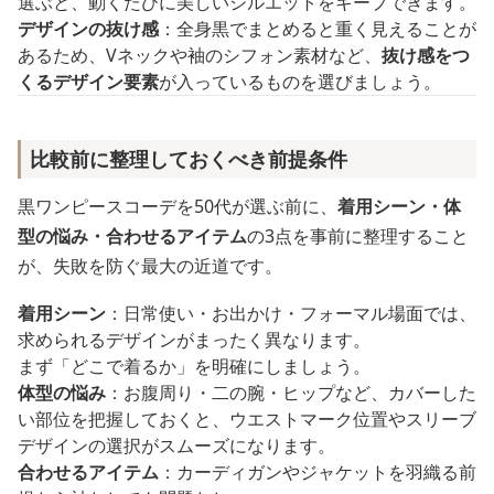
選ぶと、動くたびに美しいシルエットをキープできます。
デザインの抜け感
：全身黒でまとめると重く見えることが
あるため、Vネックや袖のシフォン素材など、
抜け感をつ
くるデザイン要素
が入っているものを選びましょう。
比較前に整理しておくべき前提条件
黒ワンピースコーデを50代が選ぶ前に、
着用シーン・体
型の悩み・合わせるアイテム
の3点を事前に整理すること
が、失敗を防ぐ最大の近道です。
着用シーン
：日常使い・お出かけ・フォーマル場面では、
求められるデザインがまったく異なります。
まず「どこで着るか」を明確にしましょう。
体型の悩み
：お腹周り・二の腕・ヒップなど、カバーした
い部位を把握しておくと、ウエストマーク位置やスリーブ
デザインの選択がスムーズになります。
合わせるアイテム
：カーディガンやジャケットを羽織る前