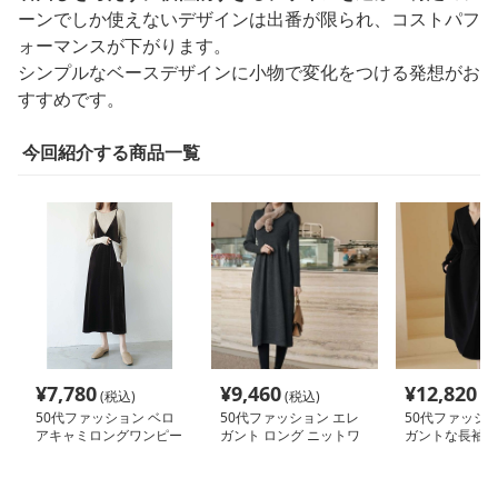
ーンでしか使えないデザインは出番が限られ、コストパフ
ォーマンスが下がります。
シンプルなベースデザインに小物で変化をつける発想がお
すすめです。
今回紹介する商品一覧
¥
7,780
¥
9,460
¥
12,820
(税込)
(税込)
(税
50代ファッション ベロ
50代ファッション エレ
50代ファッショ
アキャミロングワンピー
ガント ロング ニットワ
ガントな長袖ワ
ス
ンピース