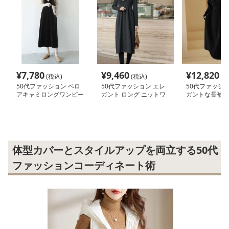
¥
7,780
¥
9,460
¥
12,820
(税込)
(税込)
(税
50代ファッション ベロ
50代ファッション エレ
50代ファッショ
アキャミロングワンピー
ガント ロング ニットワ
ガントな長袖ワ
ス
ンピース
体型カバーとスタイルアップを両立する50代
ファッションコーディネート術