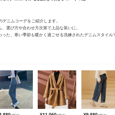
冬のデニムコーデをご紹介します。
も、選び方や合わせ方次第で上品な装いに。
わった、寒い季節も暖かく過ごせる洗練されたデニムスタイル
4,880
¥
11,060
¥
9,880