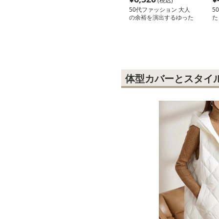
(税込)
50代ファッション 大人
5
の余裕を演出するゆった
た
りカーディガン
エ
体型カバーとスタイ