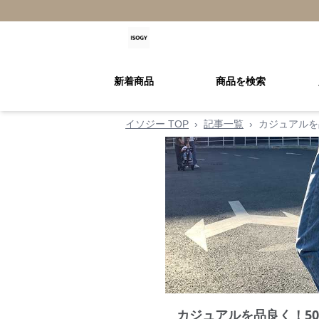
新着商品
商品を検索
イソジー TOP
›
記事一覧
›
カジュアルを
カジュアルを品良く！5