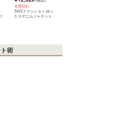
(税込)
在庫切れ
人
50代ファッション ゆっ
ツ
たりデニムジャケット
ート術