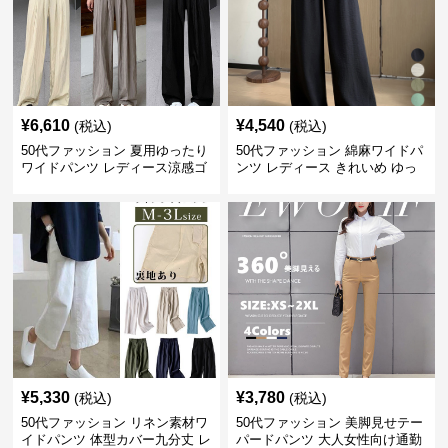
¥
6,610
¥
4,540
(税込)
(税込)
50代ファッション 夏用ゆったり
50代ファッション 綿麻ワイドパ
ワイドパンツ レディース涼感ゴ
ンツ レディース きれいめ ゆっ
ムウエスト楽ちんパンツ
たりロング
¥
5,330
¥
3,780
(税込)
(税込)
50代ファッション リネン素材ワ
50代ファッション 美脚見せテー
イドパンツ 体型カバー九分丈 レ
パードパンツ 大人女性向け通勤