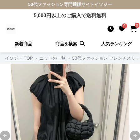
50代ファッション
専門通販サイト
イソジー
5,000
円以上のご購入で送料無料
0
0
新着商品
商品を検索
人気ランキング
イソジー TOP
›
ニットの一覧
›
50代ファッション フレンチスリ
Previous slide
Ne