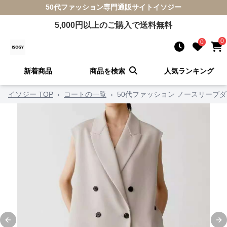
50代ファッション
専門通販サイト
イソジー
5,000
円以上のご購入で送料無料
0
0
新着商品
商品を検索
人気ランキング
イソジー TOP
›
コートの一覧
›
50代ファッション ノースリーブ
Previous slide
Ne