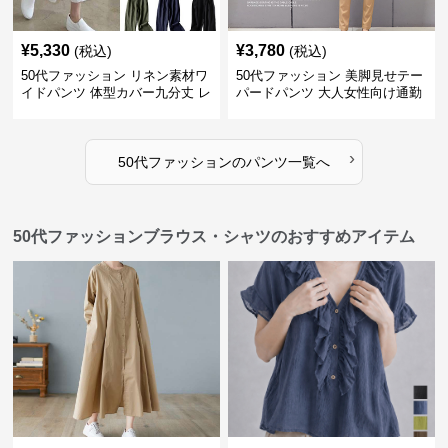
¥
5,330
¥
3,780
(税込)
(税込)
50代ファッション リネン素材ワ
50代ファッション 美脚見せテー
イドパンツ 体型カバー九分丈 レ
パードパンツ 大人女性向け通勤
ディースパンツ
用スーツパンツ
›
50代ファッション
の
パンツ
一覧へ
50代ファッションブラウス・シャツのおすすめアイテム