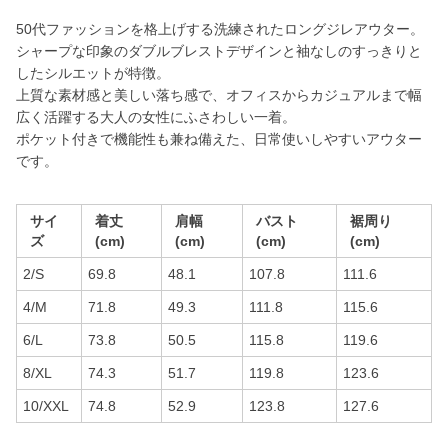
50代ファッションを格上げする洗練されたロングジレアウター。
シャープな印象のダブルブレストデザインと袖なしのすっきりと
したシルエットが特徴。
上質な素材感と美しい落ち感で、オフィスからカジュアルまで幅
広く活躍する大人の女性にふさわしい一着。
ポケット付きで機能性も兼ね備えた、日常使いしやすいアウター
です。
サイ
着丈
肩幅
バスト
裾周り
ズ
(cm)
(cm)
(cm)
(cm)
2/S
69.8
48.1
107.8
111.6
4/M
71.8
49.3
111.8
115.6
6/L
73.8
50.5
115.8
119.6
8/XL
74.3
51.7
119.8
123.6
10/XXL
74.8
52.9
123.8
127.6