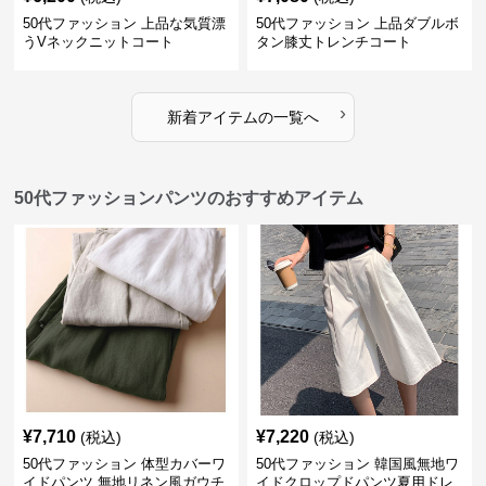
50代ファッション 上品な気質漂
50代ファッション 上品ダブルボ
うVネックニットコート
タン膝丈トレンチコート
›
新着アイテムの一覧へ
50代ファッションパンツのおすすめアイテム
¥
7,710
¥
7,220
(税込)
(税込)
50代ファッション 体型カバーワ
50代ファッション 韓国風無地ワ
イドパンツ 無地リネン風ガウチ
イドクロップドパンツ夏用ドレ