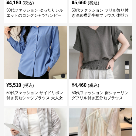
¥
4,180
¥
5,660
(税込)
(税込)
50代ファッション ゆったりシル
50代ファッション フリル飾り付
エットのロングシャツワンピー
き深め襟元半袖ブラウス 体型カ
ス
バー
¥
5,510
¥
4,460
(税込)
(税込)
50代ファッション サイドリボン
50代ファッション 裾シャーリン
付き長袖シャツブラウス 大人女
グフリル付き五分袖ブラウス
性向け