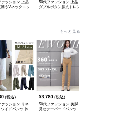
ファッション 上品
50代ファッション 上品
50代ファッション 上品
質漂うVネックニッ
ダブルボタン膝丈トレン
テーラードコート 大人
ート
チコート
のミドル丈アウター
もっと見る
30
¥
3,780
¥
5,060
(税込)
(税込)
(税込)
ファッション リネ
50代ファッション 美脚
50代ファッション 縦縞
材ワイドパンツ 体
見せテーパードパンツ
ワイドパンツ春夏秋ロン
バー九分丈 レディ
大人女性向け通勤用スー
グ丈美脚パンツ
パンツ
ツパンツ