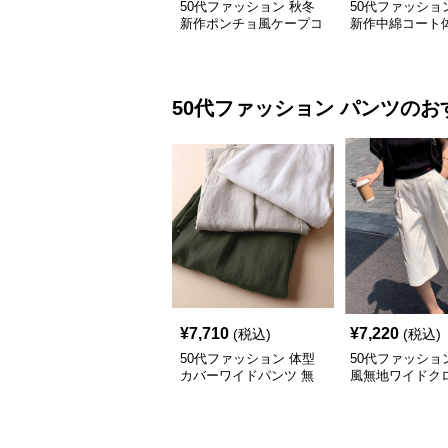
50代ファッション 秋冬
50代ファッショ
新作ポンチョ風ケープコ
新作中綿コート
ート上品羽織り
ー上品レディー
50代ファッション
パンツ
のお
¥
7,710
¥
7,220
(税込)
(税込)
50代ファッション 体型
50代ファッショ
カバーワイドパンツ 無
風無地ワイドク
地リネン風ガウチョパン
パンツ夏用ドレ
ツ レディース
ィース