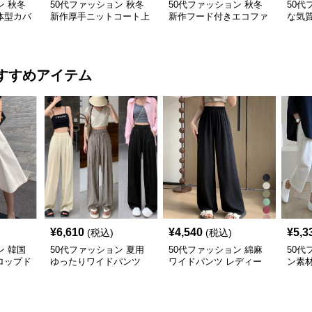
ン 秋冬
50代ファッション 秋冬
50代ファッション 秋冬
50代
体型カバ
新作厚手ニットコート上
新作フード付きエコファ
な気
ス
品体型カバー
ーコート防寒ふわふわ
トコ
すすめアイテム
¥
6,610
¥
4,540
¥
5,3
(税込)
(税込)
ン 韓国
50代ファッション 夏用
50代ファッション 綿麻
50代
ロップド
ゆったりワイドパンツ
ワイドパンツ レディー
ン素
ープレデ
レディース涼感ゴムウエ
ス きれいめ ゆったりロ
型カ
スト楽ちんパンツ
ング
ース