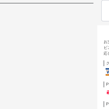
お
ビ
応
P
P