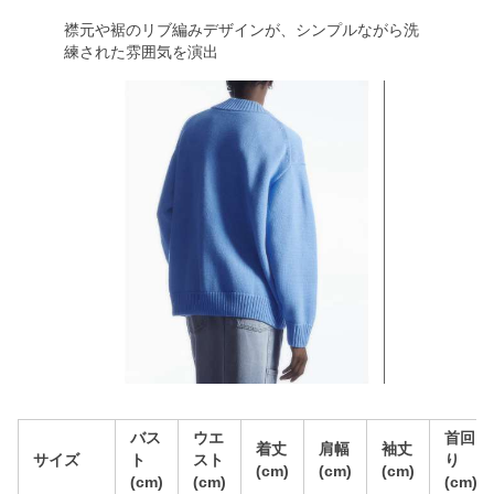
襟元や裾のリブ編みデザインが、シンプルながら洗
練された雰囲気を演出
バス
ウエ
首回
着丈
肩幅
袖丈
サイズ
ト
スト
り
(cm)
(cm)
(cm)
(cm)
(cm)
(cm)