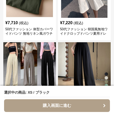
¥
7,710
¥
7,220
(税込)
(税込)
50代ファッション 体型カバーワ
50代ファッション 韓国風無地ワ
イドパンツ 無地リネン風ガウチ
イドクロップドパンツ夏用ドレ
ョパンツ レディース
ープレディース
¥
6,610
¥
4,540
(税込)
(税込)
選択中の商品: XS / ブラック
選択中の商品: XS / ブラック
50代ファッション 夏用ゆったり
50代ファッション 綿麻ワイドパ
ワイドパンツ レディース涼感ゴ
ンツ レディース きれいめ ゆっ
購入画面に進む
購入画面に進む
ムウエスト楽ちんパンツ
たりロング