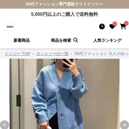
50代ファッション
専門通販サイト
イソジー
5,000
円以上のご購入で送料無料
0
0
新着商品
商品を検索
人気ランキング
イソジー TOP
›
カットソーの一覧
›
50代ファッション 大人のゆ
Previous slide
Ne