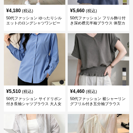
¥
4,180
¥
5,660
(税込)
(税込)
50代ファッション ゆったりシル
50代ファッション フリル飾り付
エットのロングシャツワンピー
き深め襟元半袖ブラウス 体型カ
ス
バー
¥
5,510
¥
4,460
(税込)
(税込)
50代ファッション サイドリボン
50代ファッション 裾シャーリン
付き長袖シャツブラウス 大人女
グフリル付き五分袖ブラウス
性向け