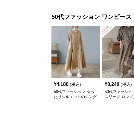
吸汗速乾 通気性
回し抜群
50代ファッション
ワンピース
¥
4,180
¥
8,240
(税込)
(税込)
50代ファッション ゆっ
50代ファッショ
たりシルエットのロング
スリーブ ロング
シャツワンピース
ピース 体型カバ
上品