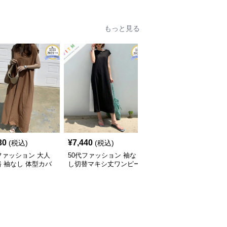
ウター
もっと見る
30
¥
7,440
¥
9,720
(税込)
(税込)
(税込)
ファッション 大人
50代ファッション 袖な
50代ファッション 春夏
 袖なし 体型カバ
し切替マキシ丈ワンピー
透かし編みフリンジロン
マキシ丈ワンピース
ス 体型カバー 大人向け
グワンピース 体型カバ
ー 大人上品