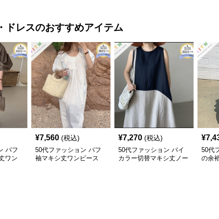
・ドレス
のおすすめアイテム
¥
7,560
¥
7,270
¥
7,4
(税込)
(税込)
ン パフ
50代ファッション パフ
50代ファッション バイ
50代
丈ワン
袖マキシ丈ワンピース
カラー切替マキシ丈ノー
の余裕
ー 大人
体型カバー 大人カジュ
スリーブワンピース
ー 
アル