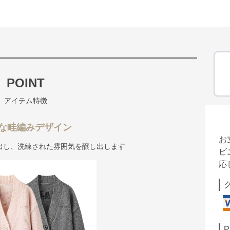
POINT
アイテム特徴
な畦編みデザイン
お
出し、洗練された雰囲気を醸し出します
ビ
応
P