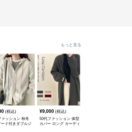
もっと見る
00
¥
9,000
¥
5,400
(税込)
(税込)
(税込)
ファッション 秋冬
50代ファッション 体型
50代ファッション 綿麻
フード付きダブルジ
カバー ロング カーディ
薄手ノーカラーカーディ
ニットカーディガン
ガン ゆったり ニット ア
ガン春夏