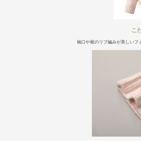
こ
袖口や裾のリブ編みが美しいフ