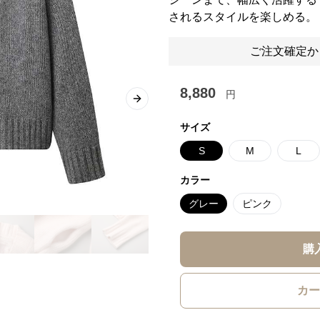
されるスタイルを楽しめる。
ご注文確定か
8,880
円
Next slide
サイズ
S
M
L
カラー
グレー
ピンク
購
カー