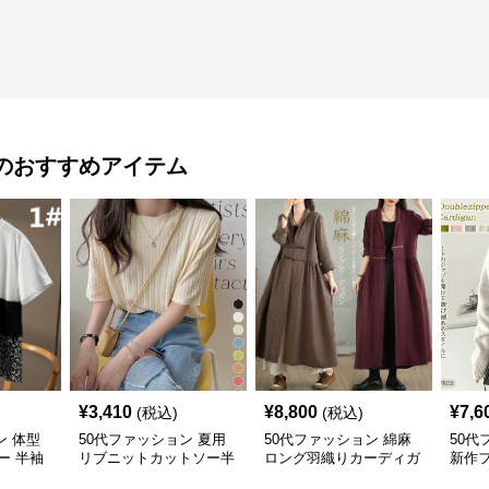
のおすすめアイテム
¥
3,410
¥
8,800
¥
7,6
(税込)
(税込)
ン 体型
50代ファッション 夏用
50代ファッション 綿麻
50代
ー 半袖
リブニットカットソー半
ロング羽織りカーディガ
新作
上品 着
袖丸首上品トップス
ン
ップ