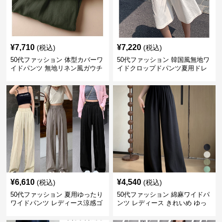
¥
7,710
¥
7,220
(税込)
(税込)
50代ファッション 体型カバーワ
50代ファッション 韓国風無地ワ
イドパンツ 無地リネン風ガウチ
イドクロップドパンツ夏用ドレ
ョパンツ レディース
ープレディース
¥
6,610
¥
4,540
(税込)
(税込)
50代ファッション 夏用ゆったり
50代ファッション 綿麻ワイドパ
ワイドパンツ レディース涼感ゴ
ンツ レディース きれいめ ゆっ
ムウエスト楽ちんパンツ
たりロング