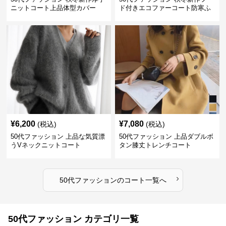
ニットコート上品体型カバー
ド付きエコファーコート防寒ふ
わふわ
¥
6,200
¥
7,080
(税込)
(税込)
50代ファッション 上品な気質漂
50代ファッション 上品ダブルボ
うVネックニットコート
タン膝丈トレンチコート
›
50代ファッション
の
コート
一覧へ
50代ファッション カテゴリ一覧