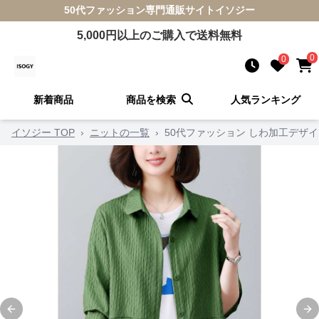
50代ファッション
専門通販サイト
イソジー
5,000
円以上のご購入で送料無料
0
0
新着商品
商品を検索
人気ランキング
イソジー TOP
›
ニットの一覧
›
50代ファッション しわ加工デザ
Previous slide
Ne