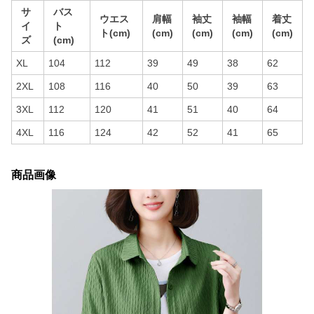
サ
バス
ウエス
肩幅
袖丈
袖幅
着丈
イ
ト
ト(cm)
(cm)
(cm)
(cm)
(cm)
ズ
(cm)
XL
104
112
39
49
38
62
2XL
108
116
40
50
39
63
3XL
112
120
41
51
40
64
4XL
116
124
42
52
41
65
商品画像