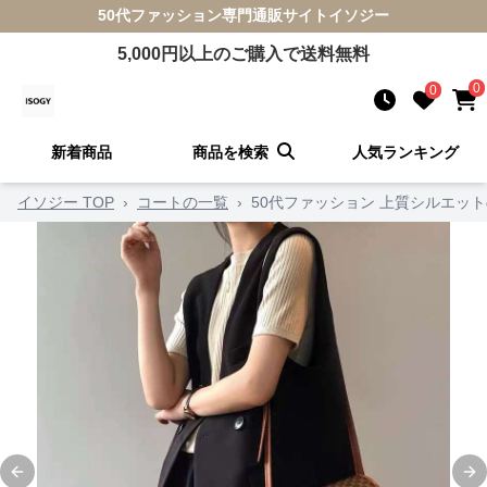
50代ファッション
専門通販サイト
イソジー
5,000
円以上のご購入で送料無料
0
0
新着商品
商品を検索
人気ランキング
イソジー TOP
›
コートの一覧
›
50代ファッション 上質シルエッ
Previous slide
Ne