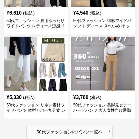
¥
6,610
¥
4,540
(税込)
(税込)
50代ファッション 夏用ゆったり
50代ファッション 綿麻ワイドパ
ワイドパンツ レディース涼感ゴ
ンツ レディース きれいめ ゆっ
ムウエスト楽ちんパンツ
たりロング
¥
5,330
¥
3,780
(税込)
(税込)
50代ファッション リネン素材ワ
50代ファッション 美脚見せテー
イドパンツ 体型カバー九分丈 レ
パードパンツ 大人女性向け通勤
ディースパンツ
用スーツパンツ
›
50代ファッション
の
パンツ
一覧へ