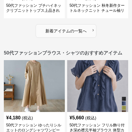
50代ファッション プチハイネッ
50代ファッション 秋冬新作ター
クリブニットトップス上品きれ
トルネックニット チュール袖リ
いめ
ブ編み長袖
›
新着アイテムの一覧へ
50代ファッションブラウス・シャツのおすすめアイテム
¥
4,180
¥
5,660
(税込)
(税込)
50代ファッション ゆったりシル
50代ファッション フリル飾り付
エットのロングシャツワンピー
き深め襟元半袖ブラウス 体型カ