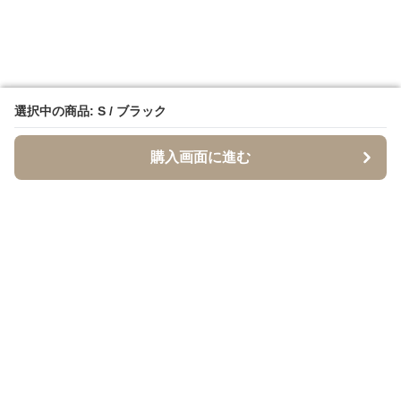
選択中の商品: S / ブラック
選択中の商品: S / ブラック
購入画面に進む
購入画面に進む
イソジー
について