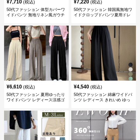
¥
7,710
¥
7,220
(税込)
(税込)
50代ファッション 体型カバーワ
50代ファッション 韓国風無地ワ
イドパンツ 無地リネン風ガウチ
イドクロップドパンツ夏用ドレ
ョパンツ レディース
ープレディース
¥
6,610
¥
4,540
(税込)
(税込)
50代ファッション 夏用ゆったり
50代ファッション 綿麻ワイドパ
ワイドパンツ レディース涼感ゴ
ンツ レディース きれいめ ゆっ
ムウエスト楽ちんパンツ
たりロング