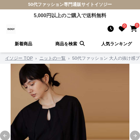
50代ファッション
専門通販サイト
イソジー
5,000
円以上のご購入で送料無料
0
0
新着商品
商品を検索
人気ランキング
イソジー TOP
›
ニットの一覧
›
50代ファッション 大人の抜け感
Previous slide
Ne