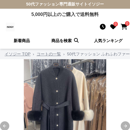
50代ファッション
専門通販サイト
イソジー
5,000
円以上のご購入で送料無料
0
0
新着商品
商品を検索
人気ランキング
イソジー TOP
›
コートの一覧
›
50代ファッション ふわふわファ
Previous slide
Ne