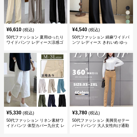
¥
6,610
¥
4,540
(税込)
(税込)
50代ファッション 夏用ゆったり
50代ファッション 綿麻ワイドパ
ワイドパンツ レディース涼感ゴ
ンツ レディース きれいめ ゆっ
ムウエスト楽ちんパンツ
たりロング
¥
5,330
¥
3,780
(税込)
(税込)
50代ファッション リネン素材ワ
50代ファッション 美脚見せテー
イドパンツ 体型カバー九分丈 レ
パードパンツ 大人女性向け通勤
ディースパンツ
用スーツパンツ