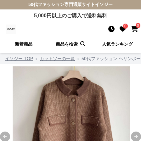
50代ファッション
専門通販サイト
イソジー
5,000
円以上のご購入で送料無料
0
0
新着商品
商品を検索
人気ランキング
イソジー TOP
›
カットソーの一覧
›
50代ファッション ヘリンボ
Previous slide
Ne