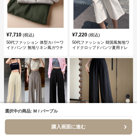
¥
7,710
¥
7,220
(税込)
(税込)
50代ファッション 体型カバーワ
50代ファッション 韓国風無地ワ
イドパンツ 無地リネン風ガウチ
イドクロップドパンツ夏用ドレ
ョパンツ レディース
ープレディース
選択中の商品: M / パープル
選択中の商品: M / パープル
¥
6,610
¥
4,540
(税込)
(税込)
50代ファッション 夏用ゆったり
50代ファッション 綿麻ワイドパ
購入画面に進む
購入画面に進む
ワイドパンツ レディース涼感ゴ
ンツ レディース きれいめ ゆっ
ムウエスト楽ちんパンツ
たりロング