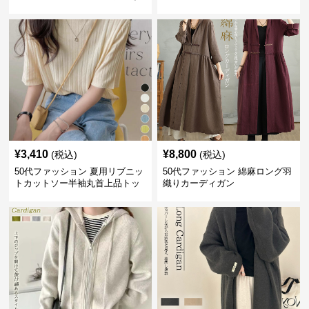
いサイズ 吸汗速乾 通気性
人上品 着回し抜群
¥
3,410
¥
8,800
(税込)
(税込)
50代ファッション 夏用リブニッ
50代ファッション 綿麻ロング羽
トカットソー半袖丸首上品トッ
織りカーディガン
プス