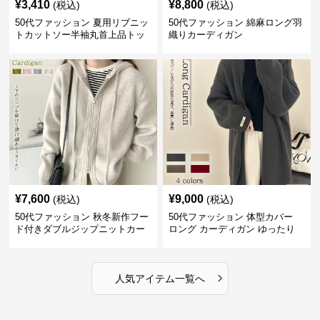
¥
3,410
¥
8,800
(税込)
(税込)
50代ファッション 夏用リブニッ
50代ファッション 綿麻ロング羽
トカットソー半袖丸首上品トッ
織りカーディガン
プス
¥
7,600
¥
9,000
(税込)
(税込)
50代ファッション 秋冬新作フー
50代ファッション 体型カバー
ド付きダブルジップニットカー
ロング カーディガン ゆったり
ディガン
ニット アウター
›
人気アイテム一覧へ