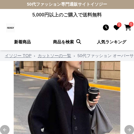
50代ファッション
専門通販サイト
イソジー
5,000
円以上のご購入で送料無料
0
0
新着商品
商品を検索
人気ランキング
イソジー TOP
›
カットソーの一覧
›
50代ファッション オーバー
Previous slide
Ne