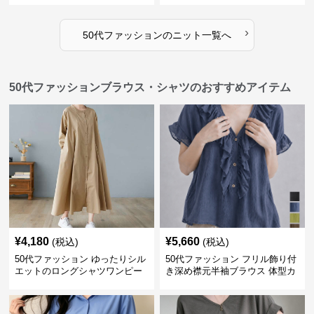
›
50代ファッション
の
ニット
一覧へ
50代ファッションブラウス・シャツのおすすめアイテム
¥
4,180
¥
5,660
(税込)
(税込)
50代ファッション ゆったりシル
50代ファッション フリル飾り付
エットのロングシャツワンピー
き深め襟元半袖ブラウス 体型カ
ス
バー