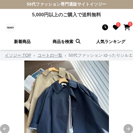
50代ファッション
専門通販サイト
イソジー
5,000
円以上のご購入で送料無料
0
0
新着商品
商品を検索
人気ランキング
イソジー TOP
›
コートの一覧
›
50代ファッション ゆったりシル
Previous slide
Ne