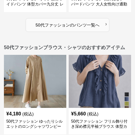
イドパンツ 体型カバー九分丈 レ
パードパンツ 大人女性向け通勤
ディースパンツ
用スーツパンツ
›
50代ファッション
の
パンツ
一覧へ
50代ファッションブラウス・シャツのおすすめアイテム
¥
4,180
¥
5,660
(税込)
(税込)
50代ファッション ゆったりシル
50代ファッション フリル飾り付
エットのロングシャツワンピー
き深め襟元半袖ブラウス 体型カ
ス
バー