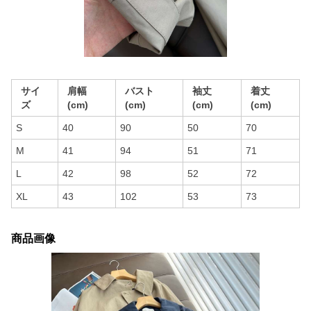
サイ
肩幅
バスト
袖丈
着丈
ズ
(cm)
(cm)
(cm)
(cm)
S
40
90
50
70
M
41
94
51
71
L
42
98
52
72
XL
43
102
53
73
商品画像