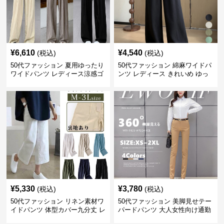
¥
6,610
¥
4,540
(税込)
(税込)
50代ファッション 夏用ゆったり
50代ファッション 綿麻ワイドパ
ワイドパンツ レディース涼感ゴ
ンツ レディース きれいめ ゆっ
ムウエスト楽ちんパンツ
たりロング
¥
5,330
¥
3,780
(税込)
(税込)
50代ファッション リネン素材ワ
50代ファッション 美脚見せテー
イドパンツ 体型カバー九分丈 レ
パードパンツ 大人女性向け通勤
ディースパンツ
用スーツパンツ