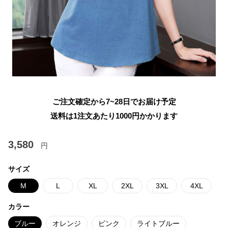
ご注文確定から7~28日でお届け予定
送料は1注文あたり
1000
円かかります
3,580
円
サイズ
M
L
XL
2XL
3XL
4XL
カラー
ブルー
オレンジ
ピンク
ライトブルー