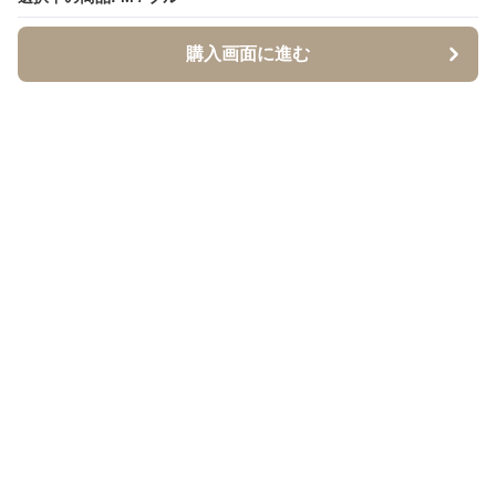
購入画面に進む
購入画面に進む
イソジー
について
会社概要
利用規約