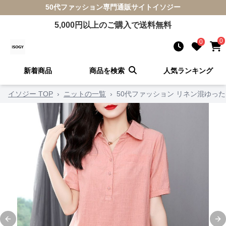
50代ファッション
専門通販サイト
イソジー
5,000
円以上のご購入で送料無料
0
0
新着商品
商品を検索
人気ランキング
イソジー TOP
›
ニットの一覧
›
50代ファッション リネン混ゆっ
Previous slide
Ne