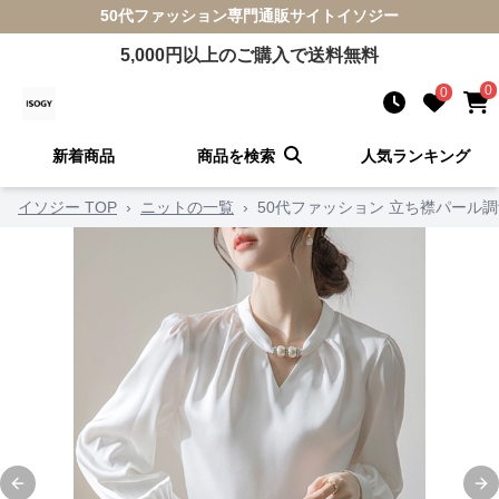
50代ファッション
専門通販サイト
イソジー
5,000
円以上のご購入で送料無料
0
0
新着商品
商品を検索
人気ランキング
イソジー TOP
›
ニットの一覧
›
50代ファッション 立ち襟パール
Previous slide
Ne