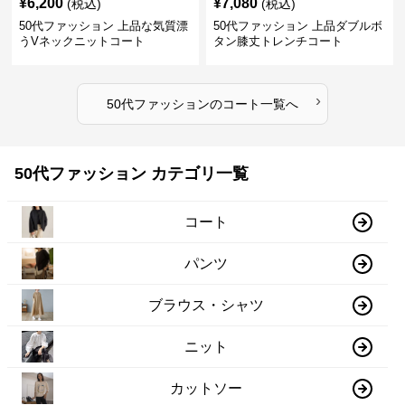
¥
6,200
¥
7,080
(税込)
(税込)
50代ファッション 上品な気質漂
50代ファッション 上品ダブルボ
うVネックニットコート
タン膝丈トレンチコート
›
50代ファッション
の
コート
一覧へ
50代ファッション カテゴリ一覧
コート
パンツ
ブラウス・シャツ
ニット
カットソー