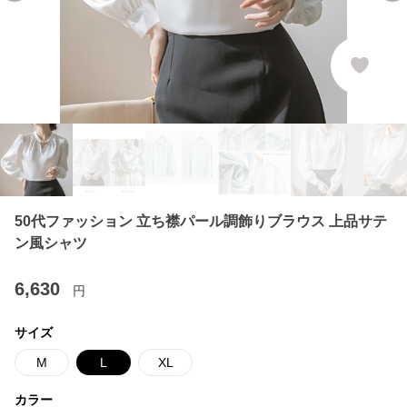
50代ファッション 立ち襟パール調飾りブラウス 上品サテ
ン風シャツ
6,630
円
サイズ
M
L
XL
カラー