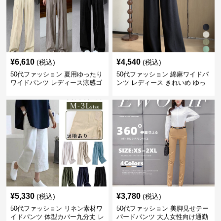
¥
6,610
¥
4,540
(税込)
(税込)
50代ファッション 夏用ゆったり
50代ファッション 綿麻ワイドパ
ワイドパンツ レディース涼感ゴ
ンツ レディース きれいめ ゆっ
ムウエスト楽ちんパンツ
たりロング
¥
5,330
¥
3,780
(税込)
(税込)
50代ファッション リネン素材ワ
50代ファッション 美脚見せテー
イドパンツ 体型カバー九分丈 レ
パードパンツ 大人女性向け通勤