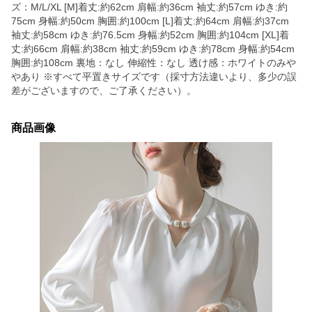
ズ：M/L/XL [M]着丈:約62cm 肩幅:約36cm 袖丈:約57cm ゆき:約
75cm 身幅:約50cm 胸囲:約100cm [L]着丈:約64cm 肩幅:約37cm
袖丈:約58cm ゆき:約76.5cm 身幅:約52cm 胸囲:約104cm [XL]着
丈:約66cm 肩幅:約38cm 袖丈:約59cm ゆき:約78cm 身幅:約54cm
胸囲:約108cm 裏地：なし 伸縮性：なし 透け感：ホワイトのみや
やあり ※すべて平置きサイズです（採寸方法違いより、多少の誤
差がございますので、ご了承ください）。
商品画像