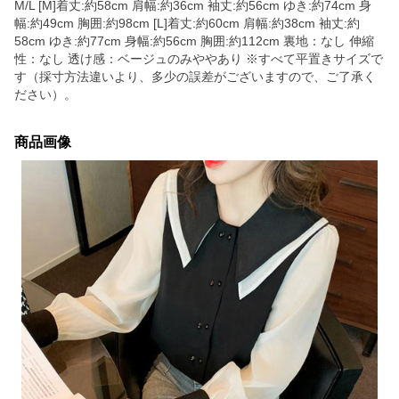
M/L [M]着丈:約58cm 肩幅:約36cm 袖丈:約56cm ゆき:約74cm 身
幅:約49cm 胸囲:約98cm [L]着丈:約60cm 肩幅:約38cm 袖丈:約
58cm ゆき:約77cm 身幅:約56cm 胸囲:約112cm 裏地：なし 伸縮
性：なし 透け感：ベージュのみややあり ※すべて平置きサイズで
す（採寸方法違いより、多少の誤差がございますので、ご了承く
ださい）。
商品画像