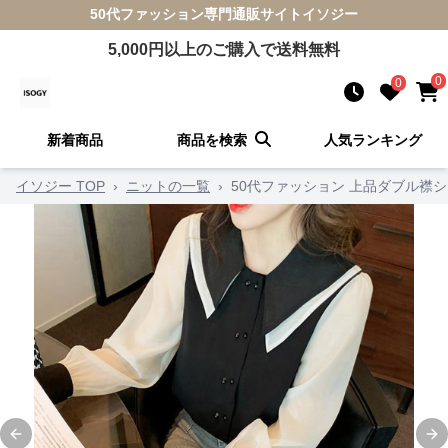
50代ファッション
専門通販サイト
イソジー
5,000
円以上のご購入で送料無料
0
0
新着商品
商品を検索
人気ランキング
イソジー TOP
›
ニットの一覧
›
50代ファッション 上品ダブル襟
Previous slide
Ne