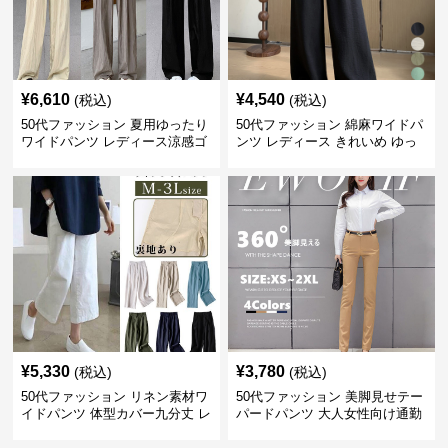
¥
6,610
¥
4,540
(税込)
(税込)
50代ファッション 夏用ゆったり
50代ファッション 綿麻ワイドパ
ワイドパンツ レディース涼感ゴ
ンツ レディース きれいめ ゆっ
ムウエスト楽ちんパンツ
たりロング
¥
5,330
¥
3,780
(税込)
(税込)
50代ファッション リネン素材ワ
50代ファッション 美脚見せテー
イドパンツ 体型カバー九分丈 レ
パードパンツ 大人女性向け通勤
ディースパンツ
用スーツパンツ