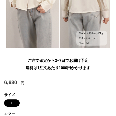
ご注文確定から3~7日でお届け予定
送料は1注文あたり
1000
円かかります
6,630
円
サイズ
L
カラー