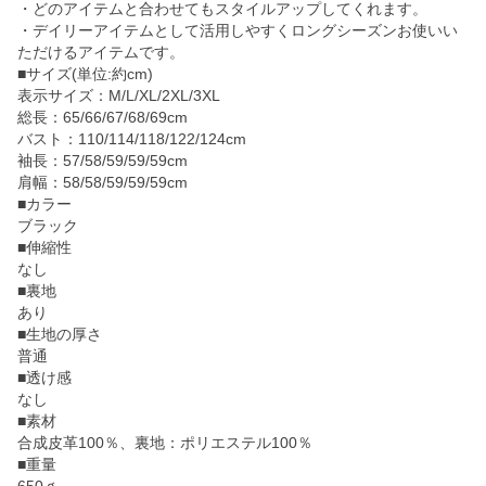
・どのアイテムと合わせてもスタイルアップしてくれます。
・デイリーアイテムとして活用しやすくロングシーズンお使いい
ただけるアイテムです。
■サイズ(単位:約cm)
表示サイズ：M/L/XL/2XL/3XL
総長：65/66/67/68/69cm
バスト：110/114/118/122/124cm
袖長：57/58/59/59/59cm
肩幅：58/58/59/59/59cm
■カラー
ブラック
■伸縮性
なし
■裏地
あり
■生地の厚さ
普通
■透け感
なし
■素材
合成皮革100％、裏地：ポリエステル100％
■重量