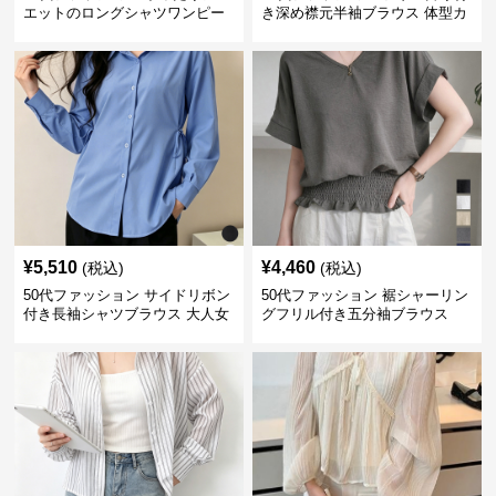
エットのロングシャツワンピー
き深め襟元半袖ブラウス 体型カ
ス
バー
¥
5,510
¥
4,460
(税込)
(税込)
50代ファッション サイドリボン
50代ファッション 裾シャーリン
付き長袖シャツブラウス 大人女
グフリル付き五分袖ブラウス
性向け