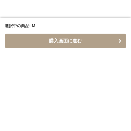
選択中の商品: M
選択中の商品: M
購入画面に進む
購入画面に進む
イソジー
について