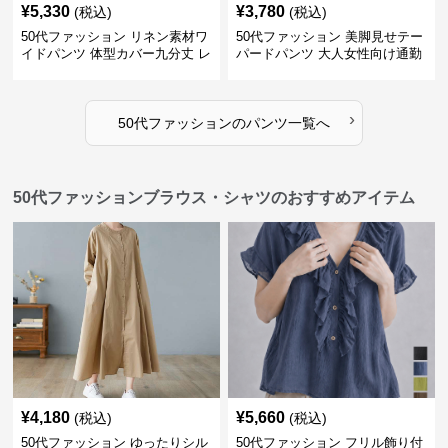
¥
5,330
¥
3,780
(税込)
(税込)
50代ファッション リネン素材ワ
50代ファッション 美脚見せテー
イドパンツ 体型カバー九分丈 レ
パードパンツ 大人女性向け通勤
ディースパンツ
用スーツパンツ
›
50代ファッション
の
パンツ
一覧へ
50代ファッションブラウス・シャツのおすすめアイテム
¥
4,180
¥
5,660
(税込)
(税込)
50代ファッション ゆったりシル
50代ファッション フリル飾り付