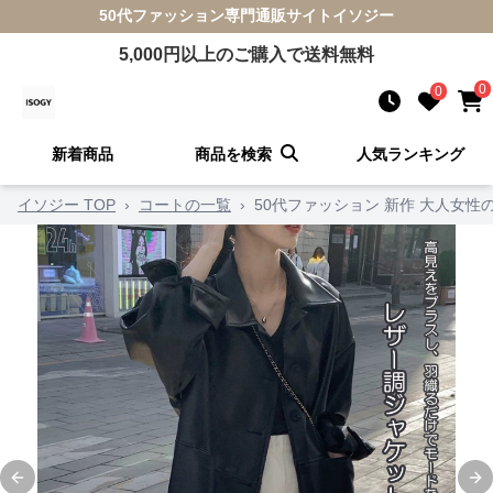
50代ファッション
専門通販サイト
イソジー
5,000
円以上のご購入で送料無料
0
0
新着商品
商品を検索
人気ランキング
イソジー TOP
›
コートの一覧
›
50代ファッション 新作 大人女性
Previous slide
Ne