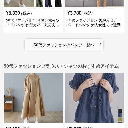
¥
5,330
¥
3,780
(税込)
(税込)
50代ファッション リネン素材ワ
50代ファッション 美脚見せテー
イドパンツ 体型カバー九分丈 レ
パードパンツ 大人女性向け通勤
ディースパンツ
用スーツパンツ
›
50代ファッション
の
パンツ
一覧へ
50代ファッションブラウス・シャツのおすすめアイテム