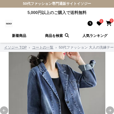
50代ファッション
専門通販サイト
イソジー
5,000
円以上のご購入で送料無料
0
0
新着商品
商品を検索
人気ランキング
イソジー TOP
›
コートの一覧
›
50代ファッション 大人の洗練テ
Previous slide
Ne