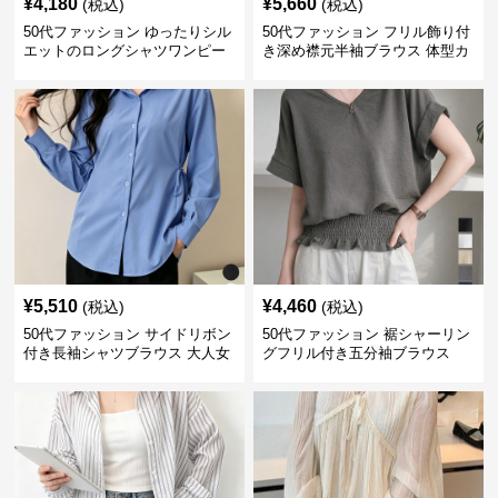
¥
4,180
¥
5,660
(税込)
(税込)
50代ファッション ゆったりシル
50代ファッション フリル飾り付
エットのロングシャツワンピー
き深め襟元半袖ブラウス 体型カ
ス
バー
¥
5,510
¥
4,460
(税込)
(税込)
50代ファッション サイドリボン
50代ファッション 裾シャーリン
付き長袖シャツブラウス 大人女
グフリル付き五分袖ブラウス
性向け