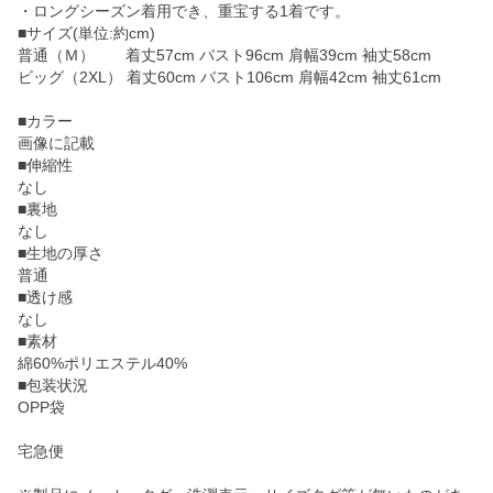
・ロングシーズン着用でき、重宝する1着です。
■サイズ(単位:約cm)
普通（Ｍ） 着丈57cm バスト96cm 肩幅39cm 袖丈58cm
ビッグ（2XL） 着丈60cm バスト106cm 肩幅42cm 袖丈61cm
■カラー
画像に記載
■伸縮性
なし
■裏地
なし
■生地の厚さ
普通
■透け感
なし
■素材
綿60%ポリエステル40%
■包装状況
OPP袋
宅急便