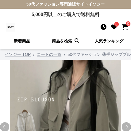
50代ファッション
専門通販サイト
イソジー
5,000
円以上のご購入で送料無料
0
0
新着商品
商品を検索
人気ランキング
イソジー TOP
›
コートの一覧
›
50代ファッション 薄手ジップブ
Previous slide
Ne