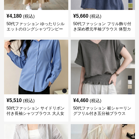
¥
4,180
¥
5,660
(税込)
(税込)
50代ファッション ゆったりシル
50代ファッション フリル飾り付
エットのロングシャツワンピー
き深め襟元半袖ブラウス 体型カ
ス
バー
¥
5,510
¥
4,460
(税込)
(税込)
50代ファッション サイドリボン
50代ファッション 裾シャーリン
付き長袖シャツブラウス 大人女
グフリル付き五分袖ブラウス
性向け