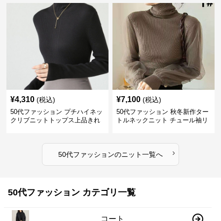
¥
4,310
¥
7,100
(税込)
(税込)
50代ファッション プチハイネッ
50代ファッション 秋冬新作ター
クリブニットトップス上品きれ
トルネックニット チュール袖リ
いめ
ブ編み長袖
›
50代ファッション
の
ニット
一覧へ
50代ファッション カテゴリ一覧
コート