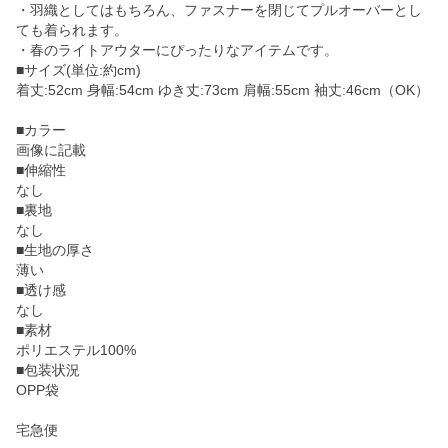
・羽織としてはもちろん、ファスナーを閉じてプルオーバーとし
ても着られます。
・春のライトアウターにぴったりなアイテムです。
■サイズ(単位:約cm)
着丈:52cm 身幅:54cm ゆき丈:73cm 肩幅:55cm 袖丈:46cm（OK）
■カラー
画像に記載
■伸縮性
なし
■裏地
なし
■生地の厚さ
薄い
■透け感
なし
■素材
ポリエステル100%
■包装状況
OPP袋
宅急便