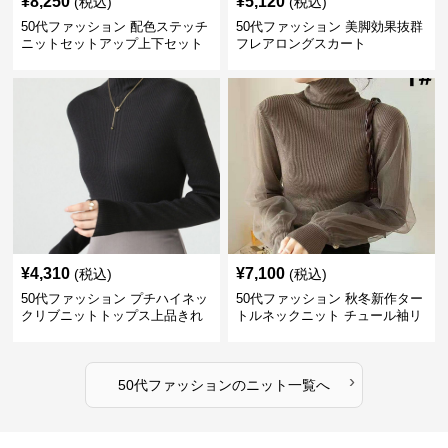
¥
8,250
¥
5,120
(税込)
(税込)
50代ファッション 配色ステッチ
50代ファッション 美脚効果抜群
ニットセットアップ上下セット
フレアロングスカート
¥
4,310
¥
7,100
(税込)
(税込)
50代ファッション プチハイネッ
50代ファッション 秋冬新作ター
クリブニットトップス上品きれ
トルネックニット チュール袖リ
いめ
ブ編み長袖
›
50代ファッション
の
ニット
一覧へ