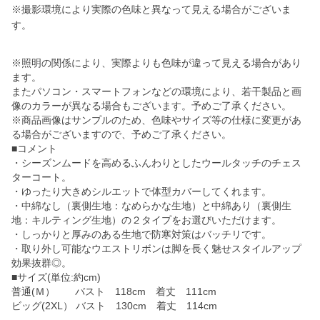
※撮影環境により実際の色味と異なって見える場合がございま
す。
※照明の関係により、実際よりも色味が違って見える場合があり
ます。
またパソコン・スマートフォンなどの環境により、若干製品と画
像のカラーが異なる場合もございます。予めご了承ください。
※商品画像はサンプルのため、色味やサイズ等の仕様に変更があ
る場合がございますので、予めご了承ください。
■コメント
・シーズンムードを高めるふんわりとしたウールタッチのチェス
ターコート。
・ゆったり大きめシルエットで体型カバーしてくれます。
・中綿なし（裏側生地：なめらかな生地）と中綿あり（裏側生
地：キルティング生地）の２タイプをお選びいただけます。
・しっかりと厚みのある生地で防寒対策はバッチリです。
・取り外し可能なウエストリボンは脚を長く魅せスタイルアップ
効果抜群◎。
■サイズ(単位:約cm)
普通(Ｍ） バスト 118cm 着丈 111cm
ビッグ(2XL） バスト 130cm 着丈 114cm