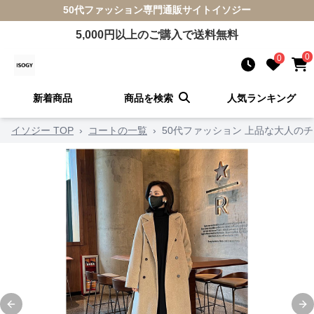
50代ファッション
専門通販サイト
イソジー
5,000
円以上のご購入で送料無料
0
0
新着商品
商品を検索
人気ランキング
イソジー TOP
›
コートの一覧
›
50代ファッション 上品な大人のチ
Previous slide
Ne