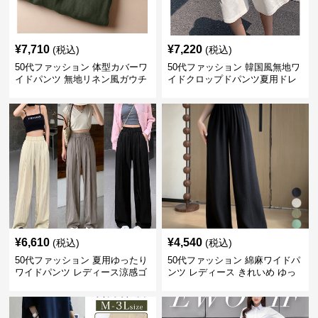
¥
7,710
¥
7,220
(税込)
(税込)
50代ファッション 体型カバーワ
50代ファッション 韓国風無地ワ
イドパンツ 無地リネン風ガウチ
イドクロップドパンツ夏用ドレ
ョパンツ レディース
ープレディース
¥
6,610
¥
4,540
(税込)
(税込)
50代ファッション 夏用ゆったり
50代ファッション 綿麻ワイドパ
ワイドパンツ レディース涼感ゴ
ンツ レディース きれいめ ゆっ
ムウエスト楽ちんパンツ
たりロング