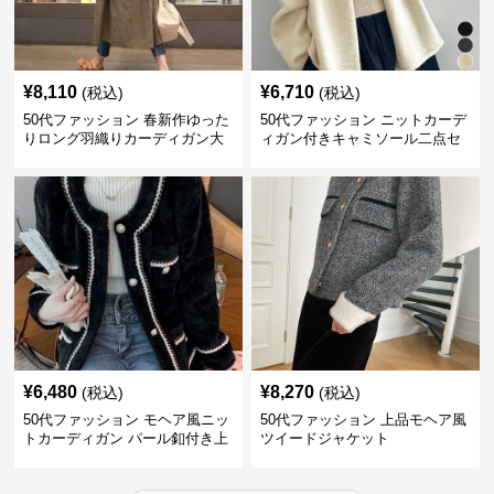
¥
8,110
¥
6,710
(税込)
(税込)
50代ファッション 春新作ゆった
50代ファッション ニットカーデ
りロング羽織りカーディガン大
ィガン付きキャミソール二点セ
人の着回し上着
ット
¥
6,480
¥
8,270
(税込)
(税込)
50代ファッション モヘア風ニッ
50代ファッション 上品モヘア風
トカーディガン パール釦付き上
ツイードジャケット
品羽織り