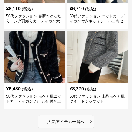
¥
8,110
¥
6,710
(税込)
(税込)
50代ファッション 春新作ゆった
50代ファッション ニットカーデ
りロング羽織りカーディガン大
ィガン付きキャミソール二点セ
人の着回し上着
ット
¥
6,480
¥
8,270
(税込)
(税込)
50代ファッション モヘア風ニッ
50代ファッション 上品モヘア風
トカーディガン パール釦付き上
ツイードジャケット
品羽織り
›
人気アイテム一覧へ