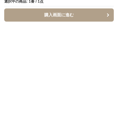
選択中の商品: 1番 / 1点
選択中の商品: 1番 / 1点
購入画面に進む
購入画面に進む
イソジー
について
会社概要
利用規約