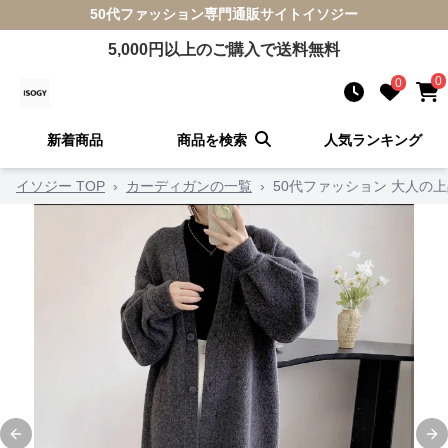
50代ファッション
専門通販サイト
イソジー
5,000
円以上のご購入で送料無料
0
0
新着商品
商品を検索
人気ランキング
イソジー TOP
›
カーディガンの一覧
›
50代ファッション 大人の
Previous slide
Ne