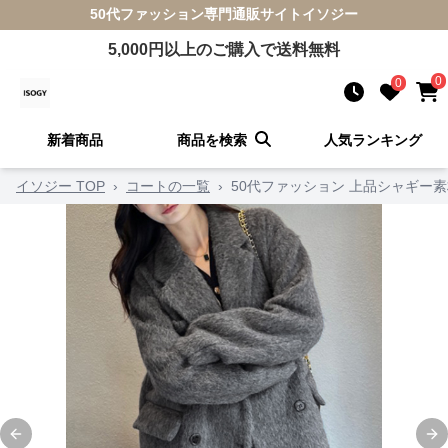
50代ファッション
専門通販サイト
イソジー
5,000
円以上のご購入で送料無料
0
0
新着商品
商品を検索
人気ランキング
イソジー TOP
›
コートの一覧
›
50代ファッション 上品シャギー
Previous slide
Ne