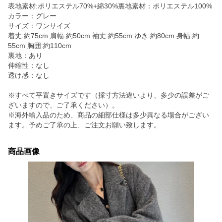
表地素材:ポリエステル70%+綿30%裏地素材：ポリエステル100%
カラー：グレー
サイズ：ワンサイズ
着丈:約75cm 肩幅:約50cm 袖丈:約55cm ゆき:約80cm 身幅:約
55cm 胸囲:約110cm
裏地：あり
伸縮性：なし
透け感：なし
※すべて平置きサイズです（採寸方法違いより、多少の誤差がご
ざいますので、ご了承ください）。
※海外輸入品のため、商品の細部仕様は多少異なる場合がござい
ます。予めご了承の上、ご注文お願い致します。
商品画像