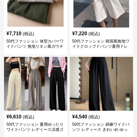
¥
7,710
¥
7,220
(税込)
(税込)
50代ファッション 体型カバーワ
50代ファッション 韓国風無地ワ
イドパンツ 無地リネン風ガウチ
イドクロップドパンツ夏用ドレ
ョパンツ レディース
ープレディース
¥
6,610
¥
4,540
(税込)
(税込)
50代ファッション 夏用ゆったり
50代ファッション 綿麻ワイドパ
ワイドパンツ レディース涼感ゴ
ンツ レディース きれいめ ゆっ
ムウエスト楽ちんパンツ
たりロング