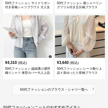
50代ファッション サイドリボン
50代ファッション 裾シャーリン
付き長袖シャツブラウス 大人女
グフリル付き五分袖ブラウス
性向け
¥
4,310
¥
3,640
(税込)
(税込)
50代ファッション 縦縞透け感羽
50代ファッション レース飾り上
織りシャツ 体型カバー大人上品
品Ｖ首ゆったり長袖ブラウス
›
50代ファッション
の
ブラウス・シャツ
一覧へ
50代ファッションニットのおすすめアイテム