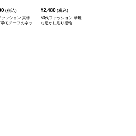
00
¥
2,480
¥
2,700
(税込)
(税込)
(税込)
ファッション 真珠
50代ファッション 華麗
50代ファッション 上品
何学モチーフのネッ
な透かし彫り指輪
リボンパールイヤリング
ス