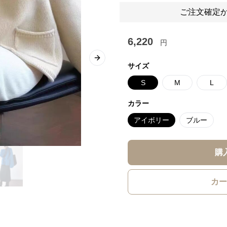
ご注文確定か
6,220
円
Next slide
サイズ
S
M
L
カラー
アイボリー
ブルー
購
カー