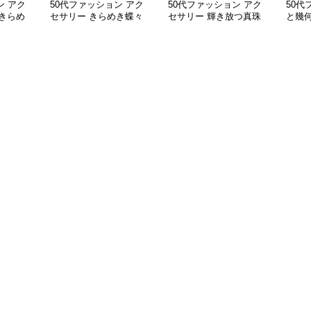
ン アク
50代ファッション アク
50代ファッション アク
50代
きらめ
セサリー きらめき蝶々
セサリー 輝き放つ真珠
と幾
ネック
バレッタ
の華やかピアス
クレ