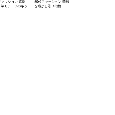
ファッション 真珠
50代ファッション 華麗
50代ファッション 上品
何学モチーフのネッ
な透かし彫り指輪
リボンパールイヤリング
ス