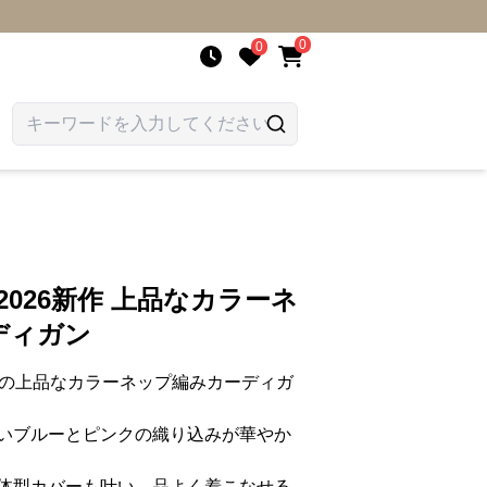
0
0
ン
2026新作 上品なカラーネ
ディガン
りの上品なカラーネップ編みカーディガ
いブルーとピンクの織り込みが華やか
体型カバーも叶い、品よく着こなせる