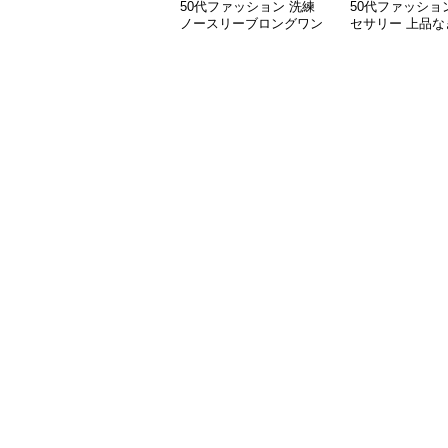
50代ファッション 洗練
50代ファッショ
ノースリーブロングワン
セサリー 上品な
ピース
き 華奢ゴールド
レス