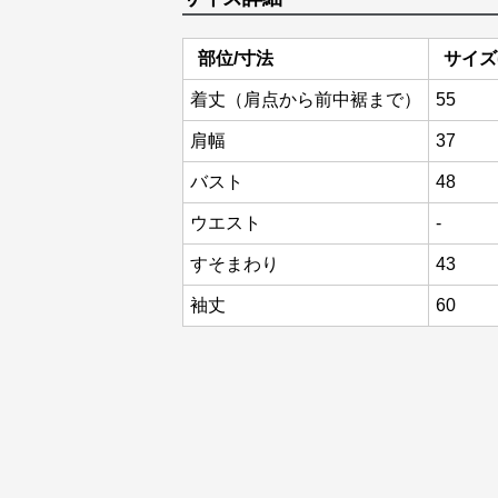
部位/寸法
サイズ(
着丈（肩点から前中裾まで）
55
肩幅
37
バスト
48
ウエスト
-
すそまわり
43
袖丈
60