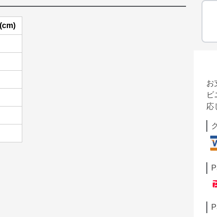
cm)
お
ビ
応
P
P