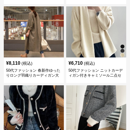
ン 秋冬
¥
8,110
¥
6,710
(税込)
(税込)
50代ファッション 春新作ゆった
50代ファッション ニットカーデ
りロング羽織りカーディガン大
ィガン付きキャミソール二点セ
人の着回し上着
ット