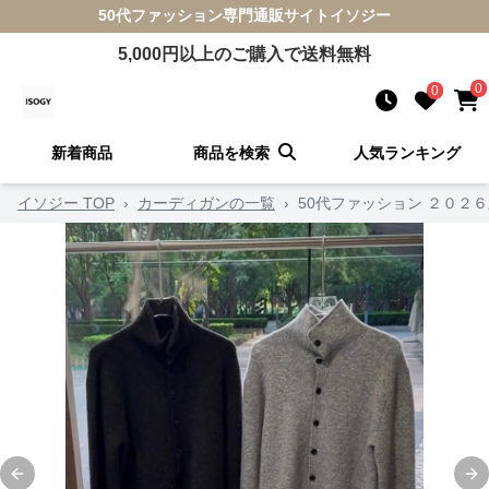
50代ファッション
専門通販サイト
イソジー
5,000
円以上のご購入で送料無料
0
0
新着商品
商品を検索
人気ランキング
イソジー TOP
›
カーディガンの一覧
›
50代ファッション ２０２
Previous slide
Ne