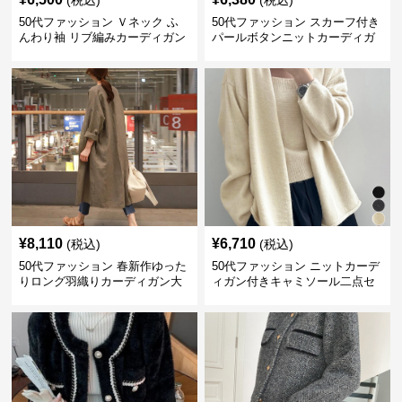
(税込)
(税込)
50代ファッション Ｖネック ふ
50代ファッション スカーフ付き
んわり袖 リブ編みカーディガン
パールボタンニットカーディガ
ン 秋冬
¥
8,110
¥
6,710
(税込)
(税込)
50代ファッション 春新作ゆった
50代ファッション ニットカーデ
りロング羽織りカーディガン大
ィガン付きキャミソール二点セ
人の着回し上着
ット