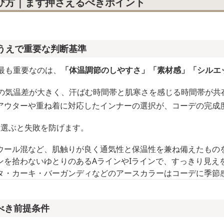
選び方｜まず押さえるべきポイント
ぶうえで重要な判断基準
最も重要なのは、
「体温調節のしやすさ」「素材感」「シルエ
晩の気温差が大きく、汗ばむ時間帯と肌寒さを感じる時間帯が共
アウターや重ね着に対応したインナーの選択が、コーデの完成
に選ぶと失敗を防げます。
ウール混など、肌触りが良く通気性と保温性を兼ね備えたもの
ンを拾わないゆとりのあるAラインやIラインで、すっきり見え
タ・カーキ・バーガンディなどのアースカラーはコーデに季節
べき前提条件