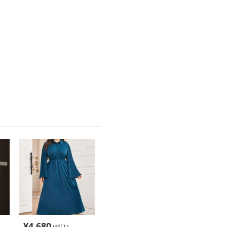
。
。
¥
4,680