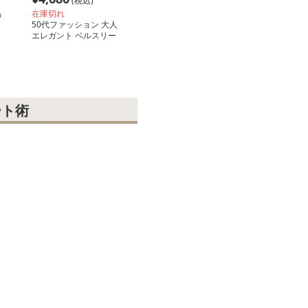
(税込)
品
在庫切れ
50代ファッション 大人
エレガント ベルスリー
ブワンピース
ート術