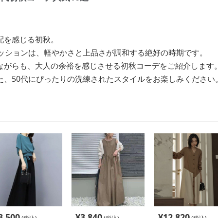
配を感じる初秋。
ァッションは、軽やかさと上品さが調和する絶好の時期です。
ながらも、大人の余裕を感じさせる初秋コーデをご紹介します
た、50代にぴったりの洗練されたスタイルをお楽しみください
3,500
¥
3,840
¥
12,820