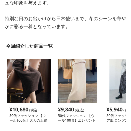
ュな印象を与えます。
特別な日のお出かけから日常使いまで、冬のシーンを華や
かに彩る一着となっています。
今回紹介した商品一覧
¥
10,680
¥
9,840
¥
5,940
(税込)
(税込)
(税込
50代ファッション 【ウ
50代ファッション 【ウ
50代ファッショ
ール100％】大人の上質
ール100％】エレガント
ア風 ロングス
ミモレ丈ニットスカート
ロングニットスカート