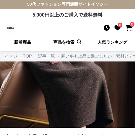
50代ファッション
専門通販サイト
イソジー
5,000
円以上のご購入で送料無料
0
0
新着商品
商品を検索
人気ランキング
イソジー TOP
›
記事一覧
›
寒い冬も上品に過ごしたい！素材とデザ