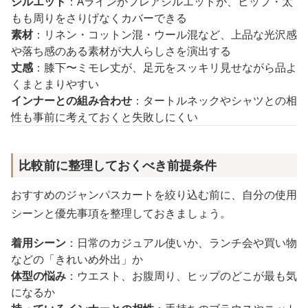
シルエット
：Aラインかフレアシルエットが、ヒップ・太
もも周りをさりげなくカバーできる
素材
：リネン・コットン混・ウール混など、上品な光沢感
や落ち感のある素材が大人らしさを演出する
丈感
：膝下〜ミモレ丈が、足元をスッキリ見せながら品よ
くまとまりやすい
インナーとの組み合わせ
：タートルネックやシャツとの相
性も事前に考えておくと失敗しにくい
比較前に整理しておくべき前提条件
おすすめのジャンパスカートを絞り込む前に、自分の使用
シーンと優先事項を整理しておきましょう。
着用シーン
：日常のカジュアル使いか、ランチ会や買い物
などの「きれいめ外出」か
体型の悩み
：ウエスト、お腹周り、ヒップのどこが最も気
になるか