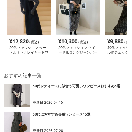
¥
12,820
¥
10,300
¥
9,880
(税込)
(税込)
(税込
50代ファッション ター
50代ファッション ツイ
50代ファッショ
トルネックレイヤードワ
ード風ロングジャンパー
ル混チェック柄
ンピース
スカート
ースカート
おすすめ記事一覧
50代レディースに似合う可愛いワンピースおすすめ5選
更新日
2026-04-15
50代におすすめ長袖ワンピース15選
更新日
2026-07-28