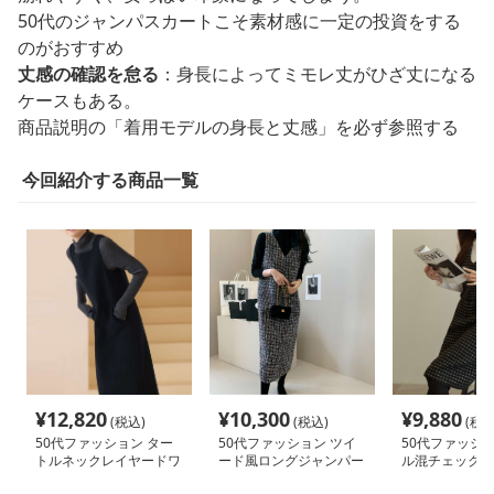
50代のジャンパスカートこそ素材感に一定の投資をする
のがおすすめ
丈感の確認を怠る
：身長によってミモレ丈がひざ丈になる
ケースもある。
商品説明の「着用モデルの身長と丈感」を必ず参照する
今回紹介する商品一覧
¥
12,820
¥
10,300
¥
9,880
(税込)
(税込)
(税込
50代ファッション ター
50代ファッション ツイ
50代ファッショ
トルネックレイヤードワ
ード風ロングジャンパー
ル混チェック柄
ンピース
スカート
ースカート