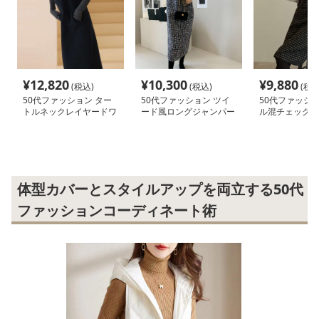
¥
12,820
¥
10,300
¥
9,880
(税込)
(税込)
(税込
50代ファッション ター
50代ファッション ツイ
50代ファッショ
トルネックレイヤードワ
ード風ロングジャンパー
ル混チェック柄
ンピース
スカート
ースカート
体型カバーとスタイルアップを両立する50代
ファッションコーディネート術