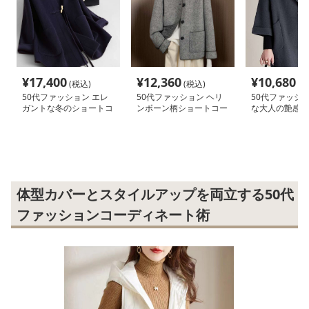
¥
17,400
¥
12,360
¥
10,680
(税込)
(税込)
(税
50代ファッション エレ
50代ファッション ヘリ
50代ファッショ
ガントな冬のショートコ
ンボーン柄ショートコー
な大人の艶感コ
ート
ト
体型カバーとスタイルアップを両立する50代
ファッションコーディネート術