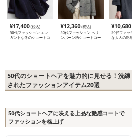
¥
17,400
¥
12,360
¥
10,680
(税込)
(税込)
(税
50代ファッション エレ
50代ファッション ヘリ
50代ファッショ
ガントな冬のショートコ
ンボーン柄ショートコー
な大人の艶感コ
ート
ト
50代のショートヘアを魅力的に見せる！洗練
されたファッションアイテム20選
50代ショートヘアに映える上品な艶感コートで
ファッションを格上げ