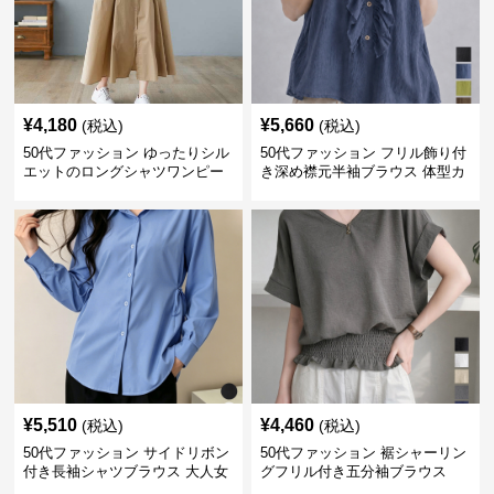
¥
4,180
¥
5,660
(税込)
(税込)
50代ファッション ゆったりシル
50代ファッション フリル飾り付
エットのロングシャツワンピー
き深め襟元半袖ブラウス 体型カ
ス
バー
¥
5,510
¥
4,460
(税込)
(税込)
50代ファッション サイドリボン
50代ファッション 裾シャーリン
付き長袖シャツブラウス 大人女
グフリル付き五分袖ブラウス
性向け