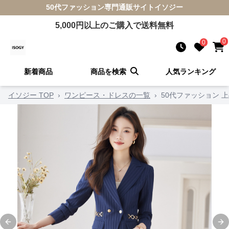
50代ファッション
専門通販サイト
イソジー
5,000
円以上のご購入で送料無料
0
0
新着商品
商品を検索
人気ランキング
イソジー TOP
›
ワンピース・ドレスの一覧
›
50代ファッション 
Previous slide
Ne