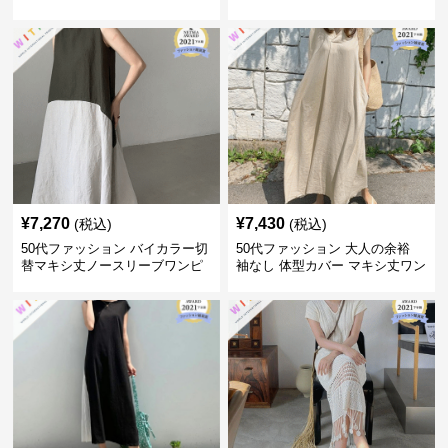
大人上品
ジュアル
¥
7,270
¥
7,430
(税込)
(税込)
50代ファッション バイカラー切
50代ファッション 大人の余裕
替マキシ丈ノースリーブワンピ
袖なし 体型カバー マキシ丈ワン
ース
ピース