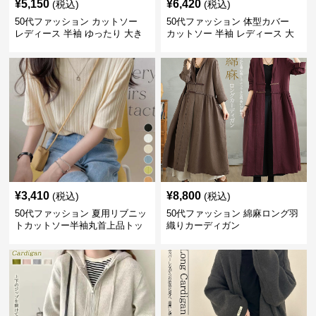
¥
5,150
¥
6,420
(税込)
(税込)
50代ファッション カットソー
50代ファッション 体型カバー
レディース 半袖 ゆったり 大き
カットソー 半袖 レディース 大
いサイズ 吸汗速乾 通気性
人上品 着回し抜群
¥
3,410
¥
8,800
(税込)
(税込)
50代ファッション 夏用リブニッ
50代ファッション 綿麻ロング羽
トカットソー半袖丸首上品トッ
織りカーディガン
プス