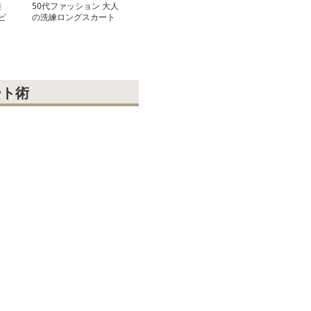
雅
50代ファッション 大人
ピ
の洗練ロングスカート
ート術