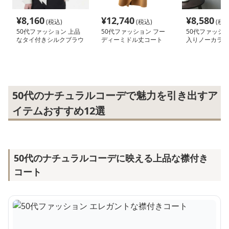
¥
8,160
¥
12,740
¥
8,580
(税込)
(税込)
(税込
50代ファッション 上品
50代ファッション フー
50代ファッショ
なタイ付きシルクブラウ
ディーミドル丈コート
入りノーカラー
ス
ト
50代のナチュラルコーデで魅力を引き出すア
イテムおすすめ12選
50代のナチュラルコーデに映える上品な襟付き
コート