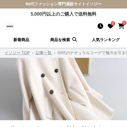
50代ファッション
専門通販サイト
イソジー
5,000
円以上のご購入で送料無料
0
0
新着商品
商品を検索
人気ランキング
イソジー TOP
›
記事一覧
›
50代のナチュラルコーデで魅力を引き