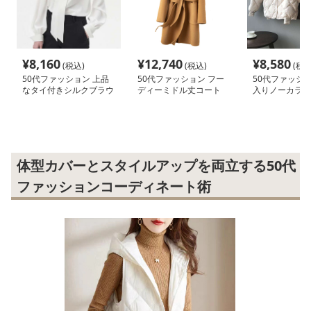
¥
8,160
¥
12,740
¥
8,580
(税込)
(税込)
(税込
50代ファッション 上品
50代ファッション フー
50代ファッショ
なタイ付きシルクブラウ
ディーミドル丈コート
入りノーカラー
ス
ト
体型カバーとスタイルアップを両立する50代
ファッションコーディネート術