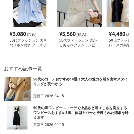
¥
3,080
¥
5,560
¥
4,480
(税込)
(税込)
(税込
50代ファッション 大き
50代ファッション 透か
50代ファッショ
なリボン付き ノースリ
し編みペプラムワンピー
レースの高級感
ーブブラウス
ス風セットアップ
しシャツブラウ
おすすめ記事一覧
50代のコーデおすすめ14選！大人の魅力を引き出すスタイ
リングが見つかる
更新日
2026-04-15
50代の黒ワンピースコーデで上品さと若々しさを両立する
ワンピースおすすめ8選！体型カバーと洗練された印象を叶
えます
更新日
2026-04-15