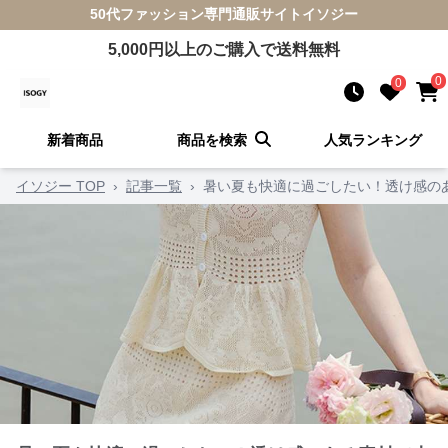
50代ファッション
専門通販サイト
イソジー
5,000
円以上のご購入で送料無料
0
0
新着商品
商品を検索
人気ランキング
イソジー TOP
›
記事一覧
›
暑い夏も快適に過ごしたい！透け感の