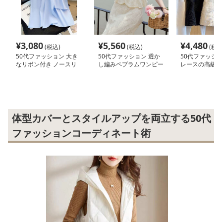
¥
3,080
¥
5,560
¥
4,480
(税込)
(税込)
(税込
50代ファッション 大き
50代ファッション 透か
50代ファッショ
なリボン付き ノースリ
し編みペプラムワンピー
レースの高級感
ーブブラウス
ス風セットアップ
しシャツブラウ
体型カバーとスタイルアップを両立する50代
ファッションコーディネート術