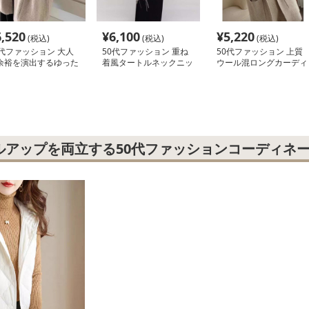
6,520
¥
6,100
¥
5,220
(税込)
(税込)
(税込)
0代ファッション 大人
50代ファッション 重ね
50代ファッション 上質
余裕を演出するゆった
着風タートルネックニッ
ウール混ロングカーディ
カーディガン
ト
ガン
ルアップを両立する50代ファッションコーディネ