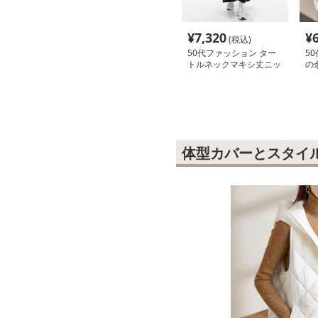
¥
7,320
¥
(税込)
50代ファッション ター
5
トルネックマキシ丈ニッ
の
トワンピース
り
体型カバーとスタイ