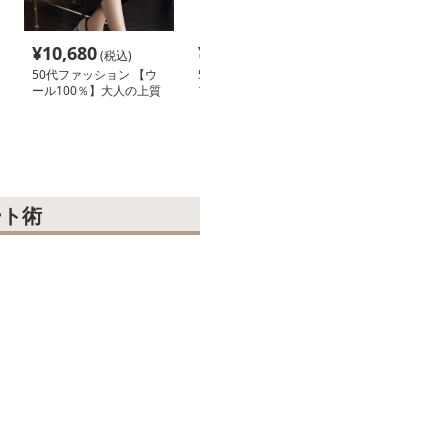
¥
10,680
¥
7,780
¥
9,840
(税込)
(税込)
(税込
50代ファッション 【ウ
50代ファッション ベロ
50代ファッショ
ール100％】大人の上質
アキャミロングワンピー
な大人のゆった
ミモレ丈ニットスカート
ス
ース
ート術