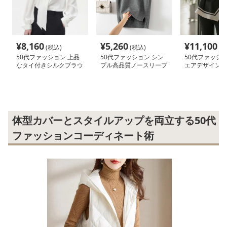
¥
8,160
¥
5,260
¥
11,100
(税込)
(税込)
(税
50代ファッション 上品
50代ファッション シン
50代ファッショ
なタイ付きシルクブラウ
プル高品質ノースリーブ
エアデザイン優
ス
セーター
ス
体型カバーとスタイルアップを両立する50代
ファッションコーディネート術