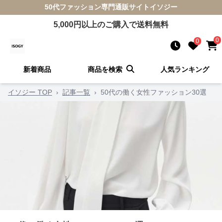
50代ファッション
専門通販サイト
イソジー
5,000
円以上のご購入で送料無料
0
0
新着商品
商品を検索
人気ランキング
イソジー TOP
›
記事一覧
›
50代の働く女性ファッション30選