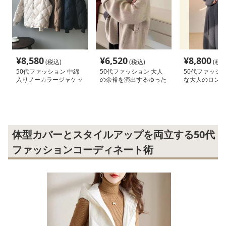
¥
8,580
¥
6,520
¥
8,800
(税込)
(税込)
(税込
50代ファッション 中綿
50代ファッション 大人
50代ファッショ
入りノーカラージャケッ
の余裕を演出するゆった
な大人のロング
ト
りカーディガン
ガン
体型カバーとスタイルアップを両立する50代
ファッションコーディネート術