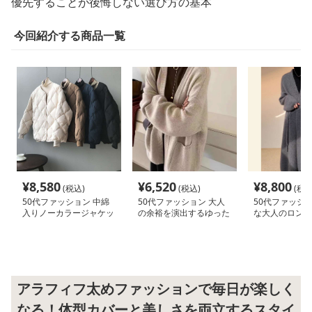
優先することが後悔しない選び方の基本
今回紹介する商品一覧
¥
8,580
¥
6,520
¥
8,800
(税込)
(税込)
(税込
50代ファッション 中綿
50代ファッション 大人
50代ファッショ
入りノーカラージャケッ
の余裕を演出するゆった
な大人のロング
ト
りカーディガン
ガン
アラフィフ太めファッションで毎日が楽しく
なる！体型カバーと美しさを両立するスタイ