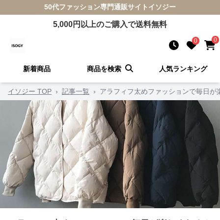
50代ファッション
専門通販サイト
イソジー
5,000
円以上のご購入で送料無料
0
0
新着商品
商品を検索
人気ランキング
イソジー TOP
›
記事一覧
›
アラフィフ太めファッションで毎日が