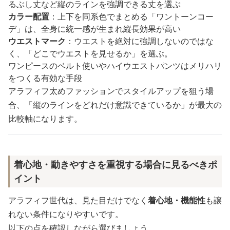
るぶし丈など縦のラインを強調できる丈を選ぶ
カラー配置
：上下を同系色でまとめる「ワントーンコー
デ」は、全身に統一感が生まれ縦長効果が高い
ウエストマーク
：ウエストを絶対に強調しないのではな
く、「どこでウエストを見せるか」を選ぶ。
ワンピースのベルト使いやハイウエストパンツはメリハリ
をつくる有効な手段
アラフィフ太めファッションでスタイルアップを狙う場
合、「縦のラインをどれだけ意識できているか」が最大の
比較軸になります。
着心地・動きやすさを重視する場合に見るべきポ
イント
アラフィフ世代は、見た目だけでなく
着心地・機能性
も譲
れない条件になりやすいです。
以下の点を確認しながら選びましょう。