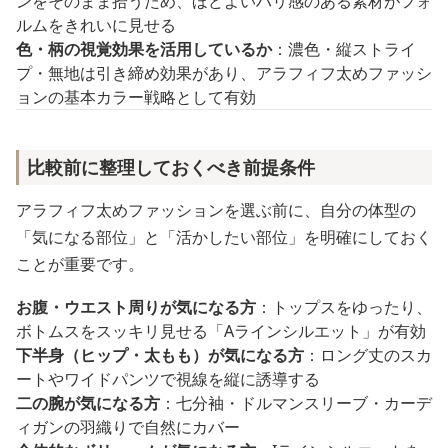
ンをそのまま拾うため、ほどよいハリ感のある素材がフォ
ルムをきれいに見せる
色・柄の視覚効果を活用しているか
：濃色・縦ストライ
プ・無地は引き締め効果があり、アラフィフ太めファッシ
ョンの基本カラー戦略として有効
比較前に整理しておくべき前提条件
アラフィフ太めファッションを選ぶ前に、自分の体型の
「気になる部位」と「活かしたい部位」を明確にしておく
ことが重要です。
お腹・ウエスト周りが気になる方
：トップスをゆったり、
ボトムスをスッキリ見せる「Aラインシルエット」が有効
下半身（ヒップ・太もも）が気になる方
：ロング丈のスカ
ートやワイドパンツで視線を縦に誘導する
二の腕が気になる方
：七分袖・ドルマンスリーブ・カーデ
ィガンの羽織りで自然にカバー