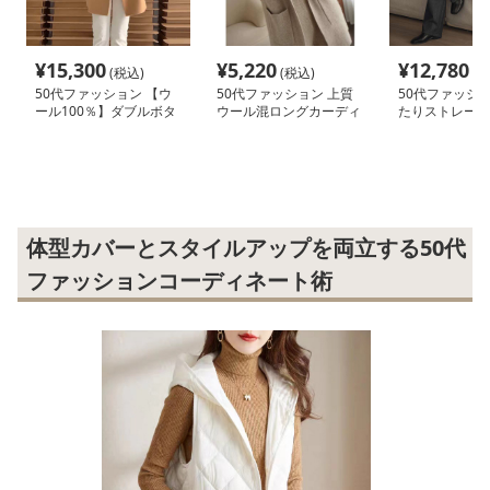
¥
15,300
¥
5,220
¥
12,780
(税込)
(税込)
(税
50代ファッション 【ウ
50代ファッション 上質
50代ファッショ
ール100％】ダブルボタ
ウール混ロングカーディ
たりストレート
ンジャケットコート
ガン
ス
体型カバーとスタイルアップを両立する50代
ファッションコーディネート術