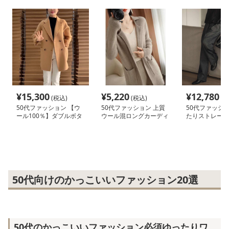
¥
15,300
¥
5,220
¥
12,780
(税込)
(税込)
(税
50代ファッション 【ウ
50代ファッション 上質
50代ファッショ
ール100％】ダブルボタ
ウール混ロングカーディ
たりストレート
ンジャケットコート
ガン
ス
50代向けのかっこいいファッション20選
50代のかっこいいファッション必須ゆったりワ