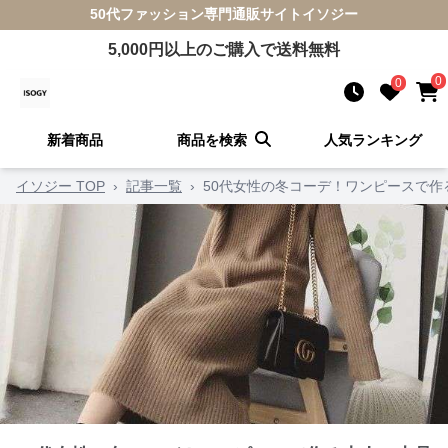
50代ファッション
専門通販サイト
イソジー
5,000
円以上のご購入で送料無料
0
0
新着商品
商品を検索
人気ランキング
イソジー TOP
›
記事一覧
›
50代女性の冬コーデ！ワンピースで作