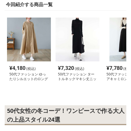
今回紹介する商品一覧
¥
4,180
¥
7,320
¥
7,780
(税込)
(税込)
(税込
50代ファッション ゆっ
50代ファッション ター
50代ファッショ
たりシルエットのロング
トルネックマキシ丈ニッ
アキャミロング
シャツワンピース
トワンピース
ス
50代女性の冬コーデ！ワンピースで作る大人
の上品スタイル24選