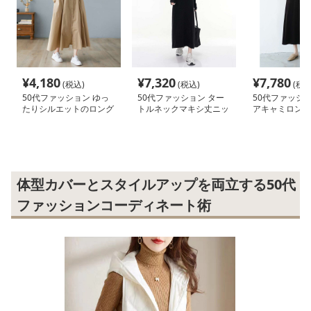
¥
4,180
¥
7,320
¥
7,780
(税込)
(税込)
(税込
50代ファッション ゆっ
50代ファッション ター
50代ファッショ
たりシルエットのロング
トルネックマキシ丈ニッ
アキャミロング
シャツワンピース
トワンピース
ス
体型カバーとスタイルアップを両立する50代
ファッションコーディネート術