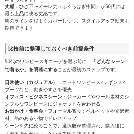
丈感
：ひざ下〜ミモレ丈（ふくらはぎ中間）が50代には
最も上品に映る丈感です。
脚のラインを程よくカバーしつつ、スタイルアップ効果も
期待できます。
比較前に整理しておくべき前提条件
50代のワンピース冬コーデを選ぶ前に、
「どんなシーン
で着るか」を明確にする
ことが最初のステップです。
日常使い（カジュアル）
：ニットワンピース×レギンス×
ブーツなど、動きやすさを優先
オフィス・ビジネスシーン
：ジャカードやウール素材のシ
ンプルなワンピースにジャケットを合わせる
お出かけ・食事会・フォーマル寄り
：ベルベットや光沢素
材、品のある小物でドレスアップ
シーンを先に絞ることで、選択肢が整理され、購入後に
「着る場面がない」という失敗を防げます。