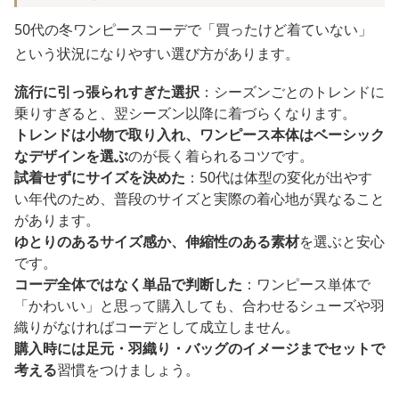
50代の冬ワンピースコーデで「買ったけど着ていない」
という状況になりやすい選び方があります。
流行に引っ張られすぎた選択
：シーズンごとのトレンドに
乗りすぎると、翌シーズン以降に着づらくなります。
トレンドは小物で取り入れ、ワンピース本体はベーシック
なデザインを選ぶ
のが長く着られるコツです。
試着せずにサイズを決めた
：50代は体型の変化が出やす
い年代のため、普段のサイズと実際の着心地が異なること
があります。
ゆとりのあるサイズ感か、伸縮性のある素材
を選ぶと安心
です。
コーデ全体ではなく単品で判断した
：ワンピース単体で
「かわいい」と思って購入しても、合わせるシューズや羽
織りがなければコーデとして成立しません。
購入時には足元・羽織り・バッグのイメージまでセットで
考える
習慣をつけましょう。