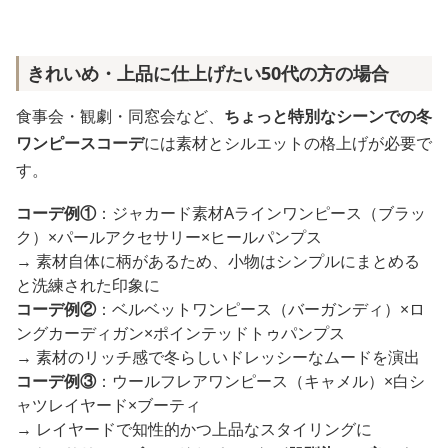
きれいめ・上品に仕上げたい50代の方の場合
食事会・観劇・同窓会など、
ちょっと特別なシーンでの冬
ワンピースコーデ
には素材とシルエットの格上げが必要で
す。
コーデ例①
：ジャカード素材Aラインワンピース（ブラッ
ク）×パールアクセサリー×ヒールパンプス
→ 素材自体に柄があるため、小物はシンプルにまとめる
と洗練された印象に
コーデ例②
：ベルベットワンピース（バーガンディ）×ロ
ングカーディガン×ポインテッドトゥパンプス
→ 素材のリッチ感で冬らしいドレッシーなムードを演出
コーデ例③
：ウールフレアワンピース（キャメル）×白シ
ャツレイヤード×ブーティ
→ レイヤードで知性的かつ上品なスタイリングに